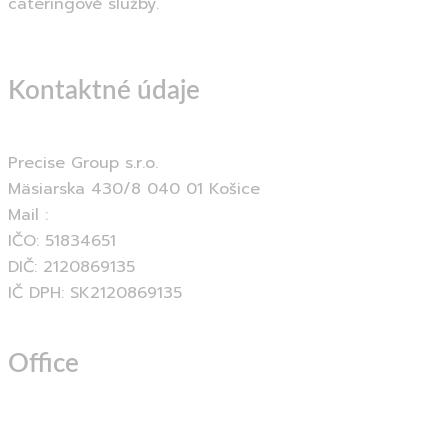
cateringové služby.
Kontaktné údaje
Precise Group s.r.o.
Mäsiarska 430/8 040 01 Košice
Mail :
info@precisegroup.sk
IČO: 51834651
DIČ: 2120869135
IČ DPH: SK2120869135
Office