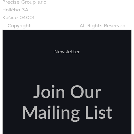
Precise Group s.r.o.
Hollého 3A
Košice 04001
Copyright
©Precise Group s.r.o.
All Rights Reserved.
Newsletter
Join
Our
Mailing
List