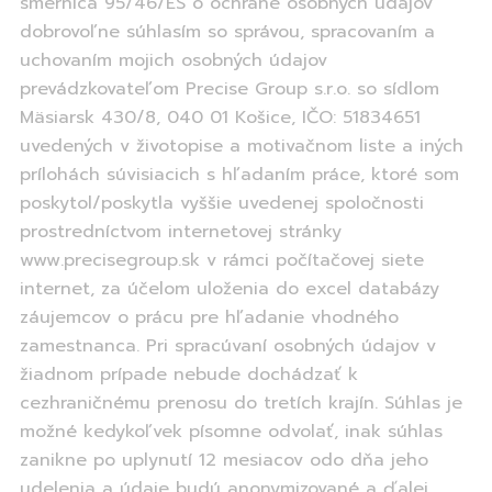
smernica 95/46/ES o ochrane osobných údajov
dobrovoľne súhlasím so správou, spracovaním a
uchovaním mojich osobných údajov
prevádzkovateľom Precise Group s.r.o. so sídlom
Mäsiarsk 430/8, 040 01 Košice, IČO: 51834651
uvedených v životopise a motivačnom liste a iných
prílohách súvisiacich s hľadaním práce, ktoré som
poskytol/poskytla vyššie uvedenej spoločnosti
prostredníctvom internetovej stránky
www.precisegroup.sk v rámci počítačovej siete
internet, za účelom uloženia do excel databázy
záujemcov o prácu pre hľadanie vhodného
zamestnanca. Pri spracúvaní osobných údajov v
žiadnom prípade nebude dochádzať k
cezhraničnému prenosu do tretích krajín. Súhlas je
možné kedykoľvek písomne odvolať, inak súhlas
zanikne po uplynutí 12 mesiacov odo dňa jeho
udelenia a údaje budú anonymizované a ďalej