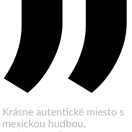
Krásne autentické miesto s
mexickou hudbou,