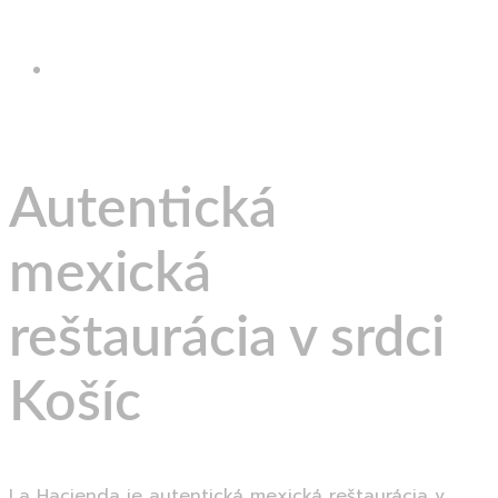
SK
EN
Autentická
mexická
reštaurácia v srdci
Košíc
La Hacienda je autentická mexická reštaurácia v