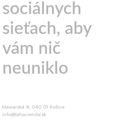
sociálnych
sieťach,
aby
vám nič
neuniklo
Facebook
Instagram
Mäsiarská 8, 040 01 Košice
info@lahacienda.sk
www.lahacienda.sk