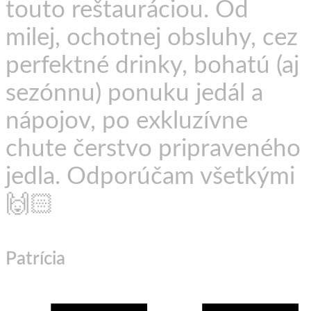
touto reštauráciou. Od
milej, ochotnej obsluhy, cez
perfektné drinky, bohatú (aj
sezónnu) ponuku jedál a
nápojov, po exkluzívne
chute čerstvo pripraveného
jedla. Odporúčam všetkými
🙌🏻
Patrícia