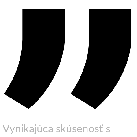
Vynikajúca skúsenosť s