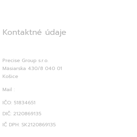
Kontaktné údaje
Precise Group s.r.o.
Mäsiarska 430/8 040 01
Košice
Mail :
info@precisegroup.sk
IČO: 51834651
DIČ: 2120869135
IČ DPH: SK2120869135