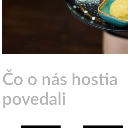
Čo
o
nás
hostia
povedali