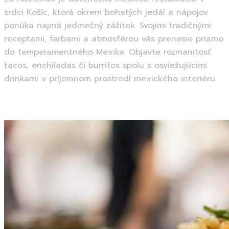
srdci Košíc, ktorá okrem bohatých jedál a nápojov
ponúka najmä jedinečný zážitok. Svojimi tradičnými
receptami, farbami a atmosférou vás prenesie priamo
do temperamentného Mexika. Objavte rozmanitosť
tacos, enchiladas či burritos spolu s osviežujúcimi
drinkami v príjemnom prostredí mexického interiéru.