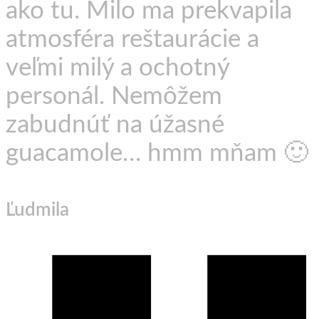
ako tu. Milo ma prekvapila
atmosféra reštaurácie a
veľmi milý a ochotný
personál. Nemôžem
zabudnúť na úžasné
guacamole… hmm mňam 🙂
Ľudmila