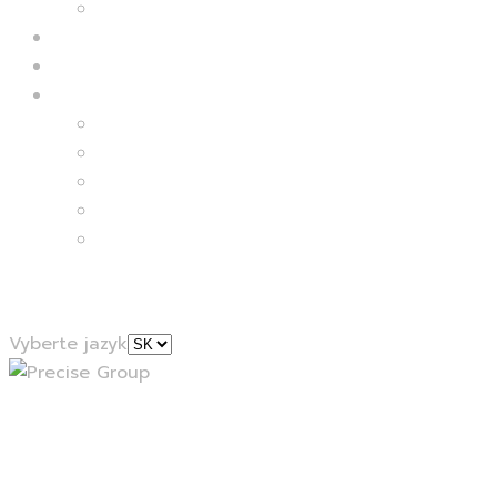
Delivery kitchen
Kantíny
Catering
Kariéra
Ľudia
Kariéra
Menu
Voľné pozície
Vyberte jazyk