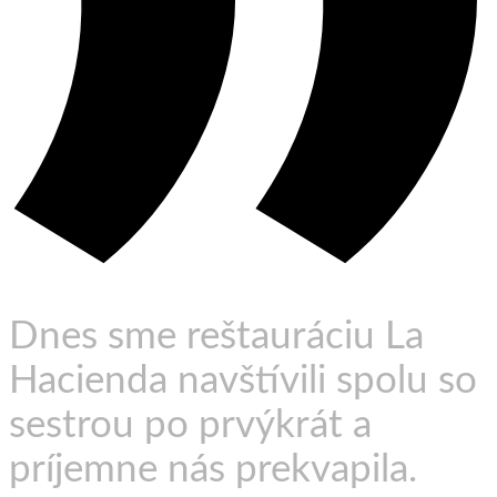
Dnes sme reštauráciu La
Hacienda navštívili spolu so
sestrou po prvýkrát a
príjemne nás prekvapila.