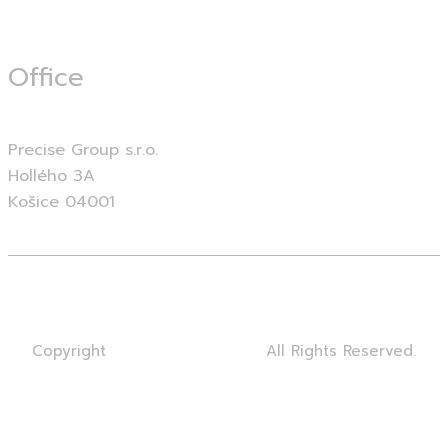
Office
Precise Group s.r.o.
Hollého 3A
Košice 04001
Ochrany osobných údajov
Kantíny
Catering
Copyright
©Precise Group s.r.o.
All Rights Reserved.