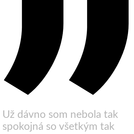
Už dávno som nebola tak
spokojná so všetkým tak